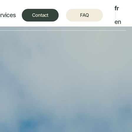
fr
ervices
|
Contact
FAQ
en